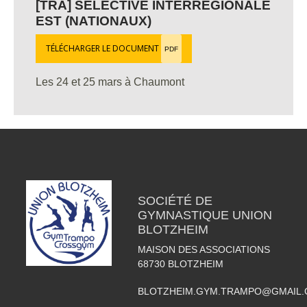
[TRA] SÉLECTIVE INTERRÉGIONALE
EST (NATIONAUX)
TÉLÉCHARGER LE DOCUMENT
PDF
Les 24 et 25 mars à Chaumont
SOCIÉTÉ DE
GYMNASTIQUE UNION
BLOTZHEIM
MAISON DES ASSOCIATIONS
68730
BLOTZHEIM
BLOTZHEIM.GYM.TRAMPO@GMAIL