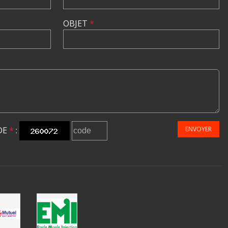
OBJET
*
DE
*
:
ENVOYER