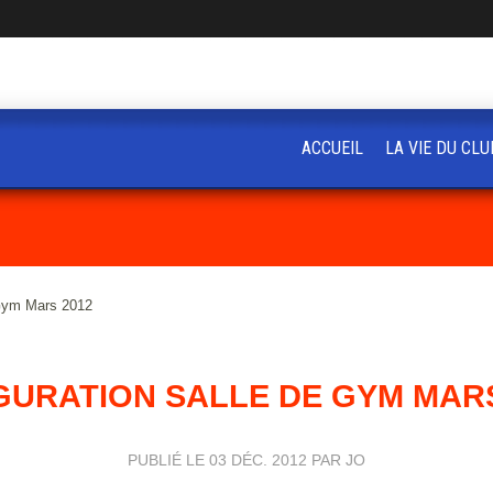
ACCUEIL
LA VIE DU CLU
 Gym Mars 2012
GURATION SALLE DE GYM MARS
PUBLIÉ LE
03 DÉC. 2012
PAR JO