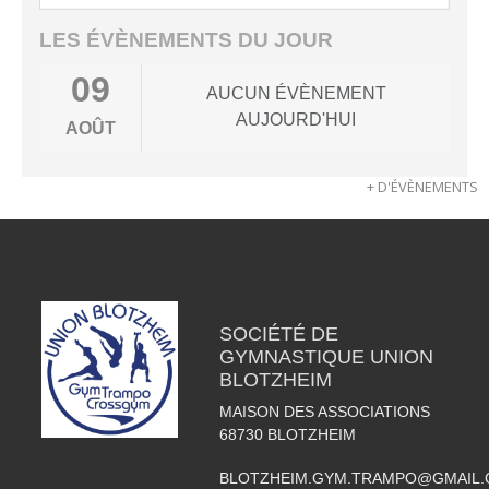
LES ÉVÈNEMENTS DU JOUR
09
AUCUN ÉVÈNEMENT
AUJOURD'HUI
AOÛT
+ D'ÉVÈNEMENTS
SOCIÉTÉ DE
GYMNASTIQUE UNION
BLOTZHEIM
MAISON DES ASSOCIATIONS
68730
BLOTZHEIM
BLOTZHEIM.GYM.TRAMPO@GMAIL